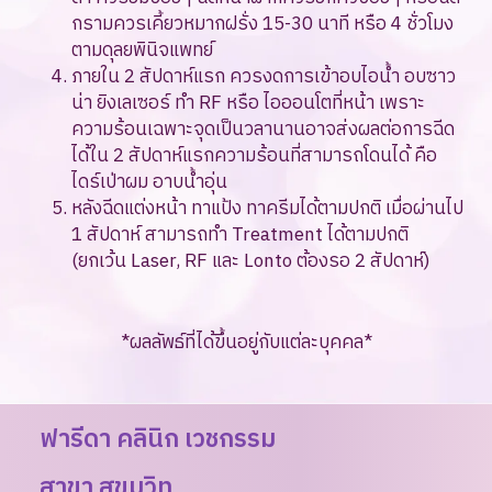
กรามควรเคี้ยวหมากฝรั่ง 15-30 นาที หรือ 4 ชั่วโมง
ตามดุลยพินิจแพทย์
ภายใน 2 สัปดาห์แรก ควรงดการเข้าอบไอน้ำ อบซาว
น่า ยิงเลเซอร์ ทำ RF หรือ ไอออนโตที่หน้า เพราะ
ความร้อนเฉพาะจุดเป็นวลานานอาจส่งผลต่อการฉีด
ได้ใน 2 สัปดาห์แรกความร้อนที่สามารถโดนได้ คือ
ไดร์เป่าผม อาบน้ำอุ่น
หลังฉีดแต่งหน้า ทาแป้ง ทาครีมได้ตามปกติ เมื่อผ่านไป
1 สัปดาห์ สามารถทำ Treatment ได้ตามปกติ
(ยกเว้น Laser, RF และ Lonto ต้องรอ 2 สัปดาห์)
*ผลลัพธ์ที่ได้ขึ้นอยู่กับแต่ละบุคคล*
ฟารีดา คลินิก เวชกรรม
สาขา สุขุมวิท