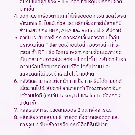
จับกับโมเลกุล ของ Filler ที่ฉีด ทำให้ดูเป็นธรรมชาติ
มากขึ้น
งดทานยาหรือวิตามินที่ทำให้เลือดออก เช่น แอสไพริน
Vitamin E, ใบแป๊ะก๊วย และ หลีกเลี่ยงการใช้สารที่มี
ส่วนผสมของ BHA, AHA และ Retinoid 2 สัปดาห์
ภายใน 2 สัปดาห์แรก ควรหลีกเลี่ยงการอาบน้ำอุ่น
บริเวณที่ฉีด Filler งดเข้าอบไอน้ำ อบซาวน่า ทำเล
เซอร์ ทำ RF หรือ Ionto เพราะความร้อนเฉพาะจุด
เป็นเวลานานอาจส่งผลต่อ Filler ได้ใน 2 สัปดาห์แรก
ความร้อนที่สามารถโดนได้คือ ไดร์เป่าผม และ
แสงแดดที่ไม่แรงจ้าเกินไปได้ตามปกติ
หลังฉีดสามารถแต่งหน้า ทาแป้ง ทาครีมได้ตามปกติ
เมื่อผ่านไป 1 สัปดาห์ สามารถทำ Treatment อื่นๆ
ได้ตามปกติ (ยกเว้น Laser, Rf และ lonto ต้องรอ 2
สัปดาห์)
หลีกเลี่ยงการดื่มแอลกอฮอร์ 2 วัน หลังการฉีด
หลีกเลี่ยงการสูบบุหรี่ การดูด ทั้งจากหลอดดูด และ
การจูบ 2 วันหลังการฉีด กรณีฉีดที่ริมฝีปาก