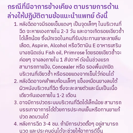
กรณีที่มีอาการข้างเคียง ตามรายการด้าน
ล่างให้ปฏิบัติตามข้อแนะนำแพทย์ ดังนี้
หลังฉีดอาจมีรอยเข็มแดงๆ เป็นจุดเล็กๆ ในบริเวณที่
ฉีด จะหายเองภายใน 2-3 วัน และอาจเกิดรอยเขียวช้ำ
ได้เล็กน้อย ซึ่งมักเจอในคนที่รับประทานยาละลายลิ่ม
เลือด, Aspirin, Alcohol หรือวิตามิน E อาหารเสริม
บางชนิดเช่น Fish oil, Primrose โดยรอยเขียวช้ำจะ
ค่อยๆ จางลงภายใน 1 สัปดาห์ ดังนั้นช่วงแรก
สามารถทาแป้ง, Concealer หรือ รองพื้นปกปิด
บริเวณที่เขียวช้ำ หรือรอยแดงจากเข็มไว้ก่อนได้
หลังฉีดอาจคลำพบก้อนเล็กๆ แข็งเหมือนยางลบใต้
ผิวหนังบริเวณที่ฉีด ซึ่งจะละลายตัวและนิ่มเป็นเนื้อ
เดียวกันเองภายใน 1-2 เดือน
อาจมีการปวดระบมบริเวณที่ฉีดได้เล็กน้อย สามารถ
บรรเทาอาการได้ด้วยการประคบเย็นหรือทานยาแก้
ปวด ลดบวมได้
หลังการฉีด 3-4 ชม. ถ้ามีการปวดตื้อๆ อยู่สามารถ
นวด และประคบอุ่นได้จะช่วยให้อาการดีขึ้น